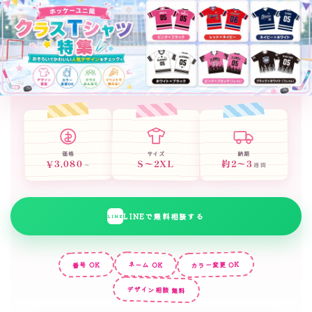
ホ
ッ
ケ
ー
ユ
ニ
フ
ォ
サイズ
価格
納期
S〜2XL
¥3,080
約2〜3
〜
週間
ー
ム
風
LINEで無料相談する
LINE
ク
ラ
カラー変更 OK
ネーム OK
番号 OK
ス
デザイン相談 無料
T