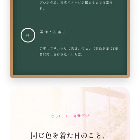
プロが作成、完成イメージが固まるまで修正無
料。
製作・お届け
丁寧にプリントして発送。後払い（商品到着後1週
間以内に銀行振込）に対応。
クラTって、青春だ♡
同じ色を着た日のこと、