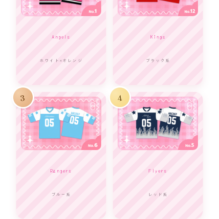
Angels
Kings
ホワイト×オレンジ
ブラック系
3
4
Rangers
Flyers
ブルー系
レッド系