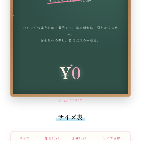
他社なら ＋500〜700円
ひとりずつ違う名前・番号でも、追加料金は一切かかりませ
ん。
おそろいの中に、自分だけの一枚を。
¥
0
Size Chart
サイズ表
サイズ
着丈(cm)
身幅(cm)
サイズ目安