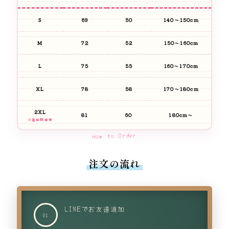
S
69
50
140〜150cm
M
72
52
150〜160cm
L
75
55
160〜170cm
XL
78
58
170〜180cm
2XL
81
60
180cm〜
※追加料金有
How to Order
注文の流れ
LINEでお友達追加