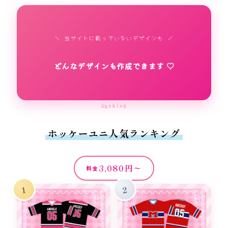
シ
ャ
＼ 当サイトに載っていないデザインも ／
ツ
｜
どんなデザインも作成できます ♡
背
番
号
Ranking
・
ホッケーユニ人気ランキング
背
ネ
ー
3,080円〜
料金
ム
1
2
無
料