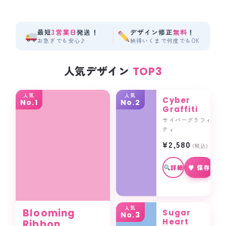
最短
3営業日
発送！
デザイン修正
無料
！
お急ぎでも安心♪
納得いくまで何度でもOK
人気デザイン
TOP3
人気
人気
Cyber
No.1
No.2
Graffiti
サイバーグラフィ
ティ
¥2,580
(税込)
詳細
♥ 保存
人気
Blooming
Sugar
No.3
Heart
Ribbon