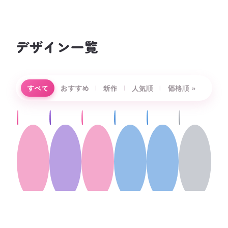
デザイン一覧
かわいい
クラT
を
LOVE
✦
✧
✦
✦
♡
今すぐ
チェック
すべて
おすすめ
|
新作
|
人気順
|
価格順 »
トレンド感たっぷりの
デザインを集めました。
Bloom系
Y2K
ガーリー
ストリー
スポーテ
シンプル
ト
ィ